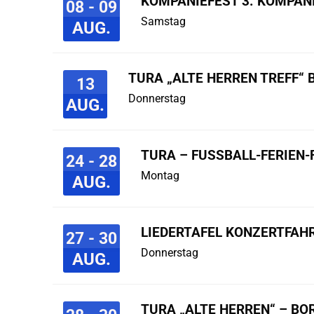
KOMPANIEFEST 3. KOMPAN
08 - 09
Samstag
AUG.
TURA „ALTE HERREN TREFF“ 
13
Donnerstag
AUG.
TURA – FUSSBALL-FERIEN-F
24 - 28
Montag
AUG.
LIEDERTAFEL KONZERTFAHR
27 - 30
Donnerstag
AUG.
TURA „ALTE HERREN“ – B