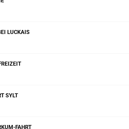
IE
BEI LUCKAIS
REIZEIT
T SYLT
ORKUM-FAHRT