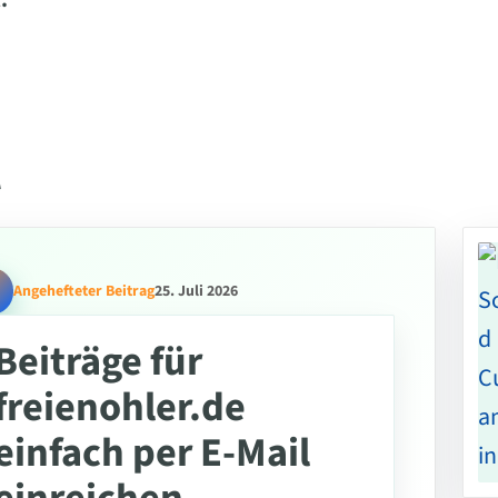
.
l
Angehefteter Beitrag
25. Juli 2026
Beiträge für
freienohler.de
einfach per E-Mail