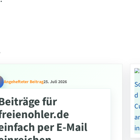
.
l
Angehefteter Beitrag
25. Juli 2026
Beiträge für
freienohler.de
einfach per E-Mail