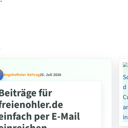
.
l
Angehefteter Beitrag
25. Juli 2026
Beiträge für
freienohler.de
einfach per E-Mail