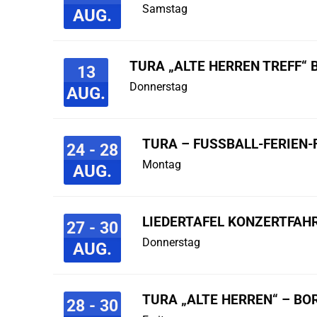
Samstag
AUG.
TURA „ALTE HERREN TREFF“ 
13
Donnerstag
AUG.
TURA – FUSSBALL-FERIEN-F
24 - 28
Montag
AUG.
LIEDERTAFEL KONZERTFAHR
27 - 30
Donnerstag
AUG.
TURA „ALTE HERREN“ – B
28 - 30