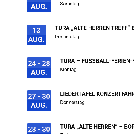
Samstag
AUG.
TURA „ALTE HERREN TREFF“ 
13
Donnerstag
AUG.
TURA – FUSSBALL-FERIEN-F
24 - 28
Montag
AUG.
LIEDERTAFEL KONZERTFAHR
27 - 30
Donnerstag
AUG.
TURA „ALTE HERREN“ – B
28 - 30