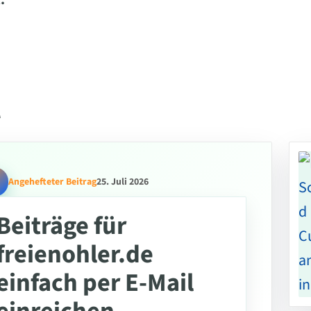
.
l
Angehefteter Beitrag
25. Juli 2026
Beiträge für
freienohler.de
einfach per E-Mail