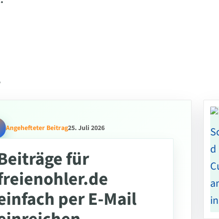
.
l
Angehefteter Beitrag
25. Juli 2026
Beiträge für
freienohler.de
einfach per E-Mail