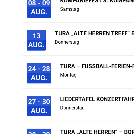
KOMPANIEFEST 3. KOMPAN
08 - 09
Samstag
AUG.
TURA „ALTE HERREN TREFF“ 
13
Donnerstag
AUG.
TURA – FUSSBALL-FERIEN-F
24 - 28
Montag
AUG.
LIEDERTAFEL KONZERTFAHR
27 - 30
Donnerstag
AUG.
TURA „ALTE HERREN“ – B