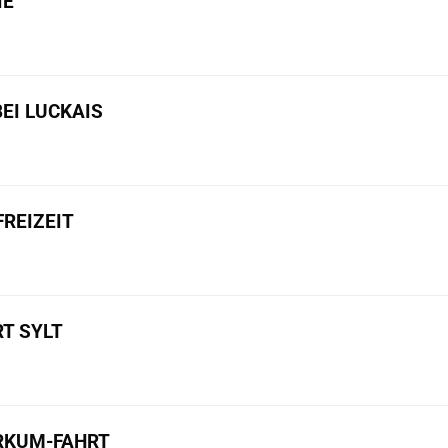
IE
BEI LUCKAIS
REIZEIT
T SYLT
ORKUM-FAHRT