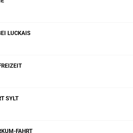
IE
BEI LUCKAIS
REIZEIT
T SYLT
ORKUM-FAHRT