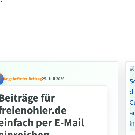
.
l
Angehefteter Beitrag
25. Juli 2026
Beiträge für
freienohler.de
einfach per E-Mail