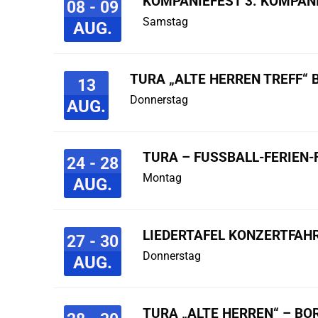
KOMPANIEFEST 3. KOMPAN
08 - 09
Samstag
AUG.
TURA „ALTE HERREN TREFF“ 
13
Donnerstag
AUG.
TURA – FUSSBALL-FERIEN-F
24 - 28
Montag
AUG.
LIEDERTAFEL KONZERTFAHR
27 - 30
Donnerstag
AUG.
TURA „ALTE HERREN“ – B