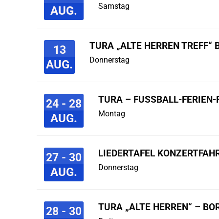
Samstag
AUG.
TURA „ALTE HERREN TREFF“ 
13
Donnerstag
AUG.
TURA – FUSSBALL-FERIEN-F
24 - 28
Montag
AUG.
LIEDERTAFEL KONZERTFAHR
27 - 30
Donnerstag
AUG.
TURA „ALTE HERREN“ – B
28 - 30