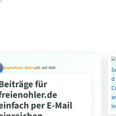
.
l
Angehefteter Beitrag
25. Juli 2026
Beiträge für
freienohler.de
einfach per E-Mail