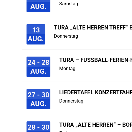
Samstag
AUG.
TURA „ALTE HERREN TREFF“ 
13
Donnerstag
AUG.
TURA – FUSSBALL-FERIEN-F
24 - 28
Montag
AUG.
LIEDERTAFEL KONZERTFAHR
27 - 30
Donnerstag
AUG.
TURA „ALTE HERREN“ – B
28 - 30