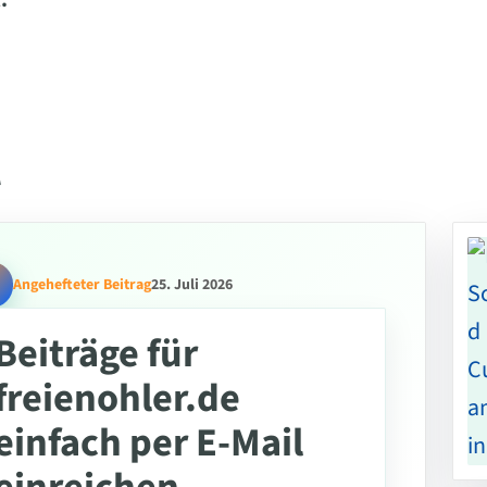
.
l
Angehefteter Beitrag
25. Juli 2026
Beiträge für
freienohler.de
einfach per E-Mail