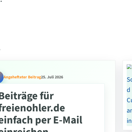
.
l
Angehefteter Beitrag
25. Juli 2026
Beiträge für
freienohler.de
einfach per E-Mail