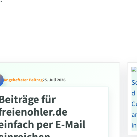
.
l
Angehefteter Beitrag
25. Juli 2026
Beiträge für
freienohler.de
einfach per E-Mail