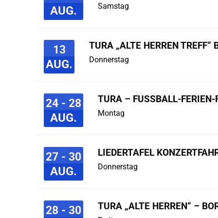
Samstag
AUG.
TURA „ALTE HERREN TREFF“ 
13
Donnerstag
AUG.
TURA – FUSSBALL-FERIEN-F
24 - 28
Montag
AUG.
LIEDERTAFEL KONZERTFAHR
27 - 30
Donnerstag
AUG.
TURA „ALTE HERREN“ – B
28 - 30