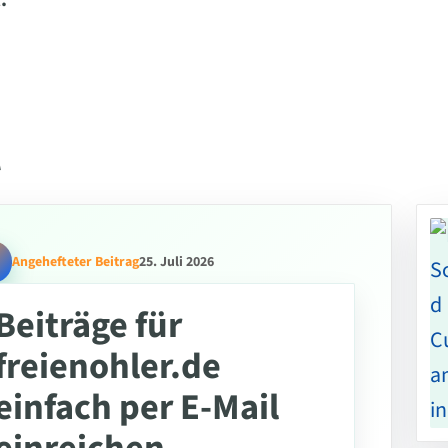
.
l
Angehefteter Beitrag
25. Juli 2026
Beiträge für
freienohler.de
einfach per E-Mail