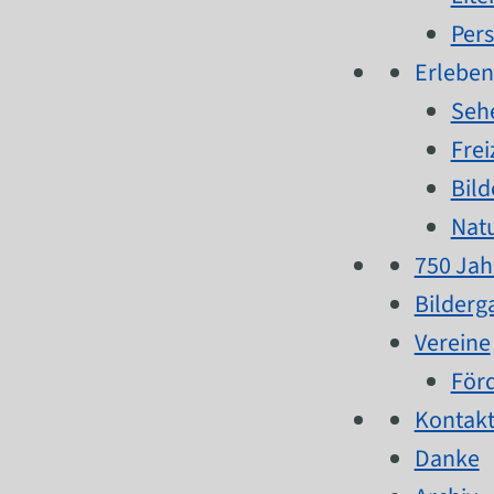
Per
Erleben
Seh
Frei
Bild
Nat
750 Jah
Bilderg
Vereine
Förd
Kontak
Danke