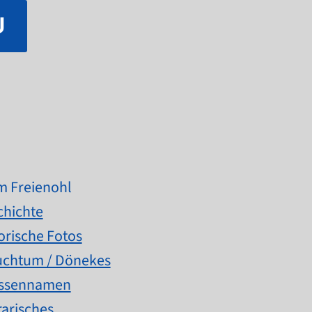
U
 Freienohl
chichte
orische Fotos
uchtum / Dönekes
assennamen
rarisches