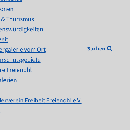
sonen
 & Tourismus
enswürdigkeiten
zeit
Suchen
ergalerie vom Ort
urschutzgebiete
re Freienohl
alerien
erverein Freiheit Freienohl e.V.
t